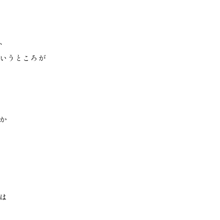
、
いうところが
か
は