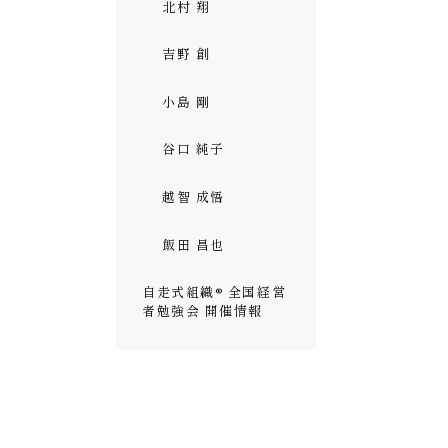
北村 翔
吉野 創
小島 剛
谷口 純子
越智 成悟
飯田 昌也
自走式組織® 全国経営
者勉強会 開催情報