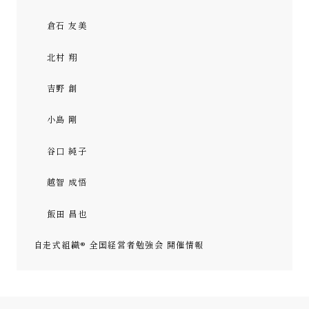
倉石 友美
北村 翔
吉野 創
小島 剛
谷口 純子
越智 成悟
飯田 昌也
自走式組織® 全国経営者勉強会 開催情報